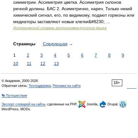
симметрии. Ассиметрия цветка. Ассиметрия склонов
речной долины. БАС 2. Асиметрично, нареч. Только некий
химический сигнал, его, по видимому, подают гормоны или
медиаторы заставляют новые клетки&#8230; …
Исторический словарь галлицизмов русского языка
Страницы
Следующая
→
1
2
3
4
5
6
7
8
9
10
11
12
13
© Академик, 2000-2026
18+
Обратная связь:
Техподдержка
,
Реклама на сайте
👣 Путешествия
Экспорт словарей на сайты
, сделанные на PHP,
Joomla,
Drupal,
WordPress, MODx.