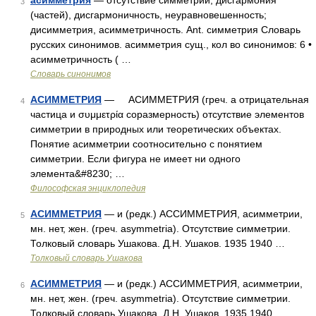
асимметрия
— отсутствие симметрии, дисгармония
3
(частей), дисгармоничность, неуравновешенность;
дисимметрия, асимметричность. Ant. симметрия Словарь
русских синонимов. асимметрия сущ., кол во синонимов: 6 •
асимметричность ( …
Словарь синонимов
АСИММЕТРИЯ
— АСИММЕТРИЯ (греч. а отрицательная
4
частица и συμμετρία соразмерность) отсутствие элементов
симметрии в природных или теоретических объектах.
Понятие асимметрии соотносительно с понятием
симметрии. Если фигура не имеет ни одного
элемента&#8230; …
Философская энциклопедия
АСИММЕТРИЯ
— и (редк.) АССИММЕТРИЯ, асимметрии,
5
мн. нет, жен. (греч. asymmetria). Отсутствие симметрии.
Толковый словарь Ушакова. Д.Н. Ушаков. 1935 1940 …
Толковый словарь Ушакова
АСИММЕТРИЯ
— и (редк.) АССИММЕТРИЯ, асимметрии,
6
мн. нет, жен. (греч. asymmetria). Отсутствие симметрии.
Толковый словарь Ушакова. Д.Н. Ушаков. 1935 1940 …