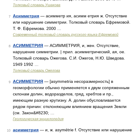
Толковый словарь Ушакова
Асимметрия
— асимметр ия, асимм етрия ж. Отсутствие
7
или нарушение симметрии. Толковый словарь Ефремовой.
Т. Ф. Ефремова. 2000 …
Современный толковый словарь русского языка Ефремовой
АСИММЕТРИЯ
— АСИММЕТРИЯ, и, жен. Отсутствие,
8
нарушение симметрии. | прил. асимметрический, ая, ое.
Толковый словарь Ожегова. С.И. Ожегов, Н.Ю. Шведова.
1949 1992 …
Толковый словарь Ожегова
АСИММЕТРИЯ
— [asymmetria несоразмерность] в
9
геоморфологии обычно применяется к двум сопряженным
склонам долин, водоразделов, гряд, хребтов и пр.,
имеющим разную крутизну. А. долин обусловливается
рядом причин: отклоняющим влиянием вращения Земли
(см. Закон&#8230; …
Геологическая энциклопедия
асимметрия
— и, ж. asymétrie f. Отсутствие или нарушение
10