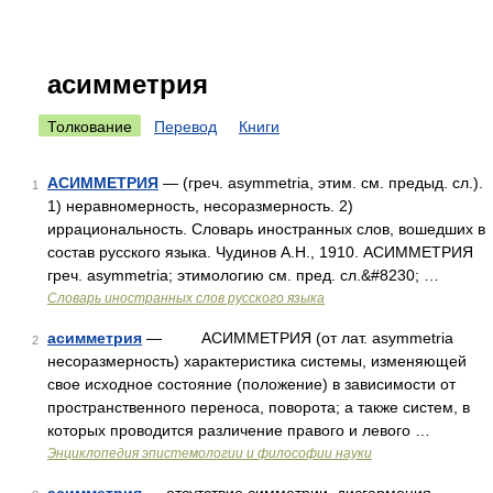
асимметрия
Толкование
Перевод
Книги
АСИММЕТРИЯ
— (греч. asymmetria, этим. см. предыд. сл.).
1
1) неравномерность, несоразмерность. 2)
иррациональность. Словарь иностранных слов, вошедших в
состав русского языка. Чудинов А.Н., 1910. АСИММЕТРИЯ
греч. asymmetria; этимологию см. пред. сл.&#8230; …
Словарь иностранных слов русского языка
асимметрия
— АСИММЕТРИЯ (от лат. asymmetria
2
несоразмерность) характеристика системы, изменяющей
свое исходное состояние (положение) в зависимости от
пространственного переноса, поворота; а также систем, в
которых проводится различение правого и левого …
Энциклопедия эпистемологии и философии науки